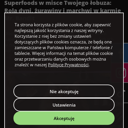
Superfoods w misce Twojego łobuza:
Rola dyni, żurawiny i marchwi w karmie
Mr. Bandit
Ta strona korzysta z plików cookie, aby zapewnić
najlepszą jakość korzystania z naszej witryny.
Dlaczego superfoods dla psa? Kiedy słyszymy słowo
Korzystanie z niej bez zmiany ustawień
superfoods, myślimy najczęściej o zdrowych dodatkach
dotyczących plików cookies oznacza, że będą one
w diecie człowieka – jagodach, nasionach czy zielonych
zamieszczane w Państwa komputerze / telefonie /
warzywach. Ale podobnie jak u nas, także u psów naturalne
tablecie. Więcej informacji na temat plików cookie
[…]
oraz przetwarzaniu danych osobowych można
znaleźć w naszej
Polityce Prywatności
.
Czytaj dalej
Nie akceptuję
Ustawienia
Akceptuję