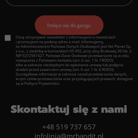
Chcę otrzymywać newsletter z informacjami o nowościach
i promocjami na podany adres e-mail. Informujemy,
że Administratorem Państwa Danych Osobowych jest Vet Planet Sp.
z o.o., z siedzibą w Łomiankach 05-092, przy ulicy Brukowej 36 lok. 2.
NIP:5272581427. Państwa Dane Osobowe przetwarzane są w celu
nawiązania z Państwem kontaktu (art. 6 ust. 1 lit. f RODO)
albo w zakresie niezbędnym do wykonania umowy lub podjęcia
działań przed zawarciem umowy (art. 6 ust. 1 lit. b RODO).
Szczegółowe informacje w zakresie zasad przetwarzania danych,
w tym celów przetwarzania oraz przysługujących prawach, dostępne
są w Polityce Prywatności.
Skontaktuj się z nami
+48 519 737 657
infolinia@mrbandit.pl