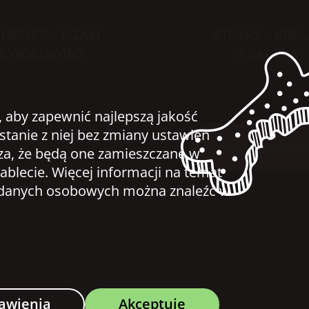
LIPOPS – LIZAKI
STEAKS – KRÓL
Z WOŁOWINY
Z KACZKĄ
, aby zapewnić najlepszą jakość
ystanie z niej bez zmiany ustawień
Załaduj więce
za, że będą one zamieszczane w
ablecie. Więcej informacji na temat
u danych osobowych można znaleźć w
awienia
Akceptuję