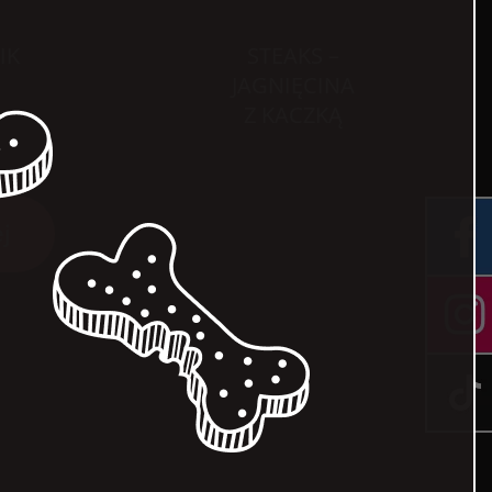
IK
STEAKS –
JAGNIĘCINA
Z KACZKĄ
j