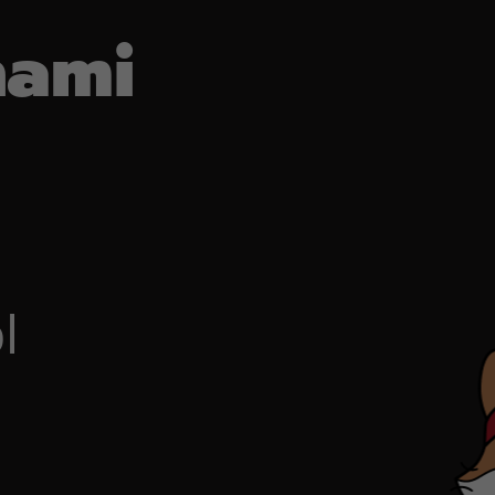
nami
l