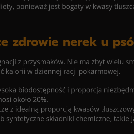
 diety, ponieważ jest bogaty w kwasy tłus
ce zdrowie nerek u ps
gnacji z przysmaków. Nie ma zbyt wielu s
 kalorii w dziennej racji pokarmowej.
 wysoka biodostępność i proporcja niezbęd
nosi około 20%.
szcze z idealną proporcją kwasów tłuszcz
lub syntetyczne składniki chemiczne, takie 