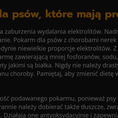
la psów, które mają p
a zaburzenia wydalania elektrolitów. Nadm
ie. Pokarm dla psów z chorobami nerek c
edynie niewielkie proporcje elektrolitów. Z
rmę zawierającą mniej fosforanów, sodu,
y jakimi są białka. Nigdy nie należy drast
nu choroby. Pamiętaj, aby zmienić dietę w
k ilość podawanego pokarmu, ponieważ ps
arannie należy dobierać także tłuszcze, z
Działają one antyoksydacyjnie i zapewnia