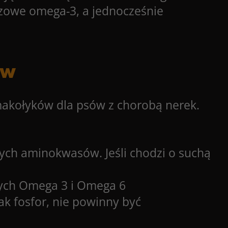
zczowe omega-3, a jednocześnie
ów
makołyków dla psów z chorobą nerek.
nych aminokwasów. Jeśli chodzi o suchą
owych Omega 3 i Omega 6
jak fosfor, nie powinny być