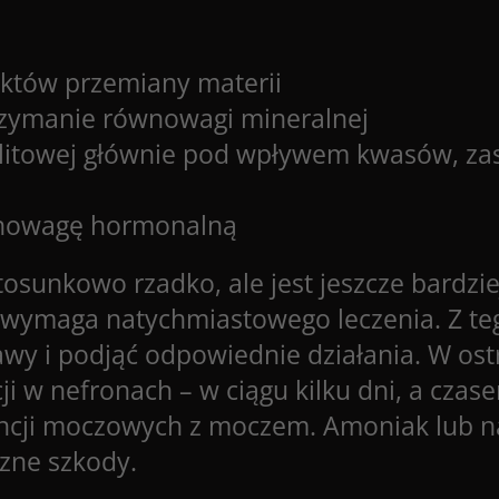
uktów przemiany materii
rzymanie równowagi mineralnej
litowej głównie pod wpływem kwasów, zasa
ównowagę hormonalną
osunkowo rzadko, ale jest jeszcze bardzie
ry wymaga natychmiastowego leczenia. Z te
awy i podjąć odpowiednie działania. W os
i w nefronach – w ciągu kilku dni, a czase
ncji moczowych z moczem. Amoniak lub na
zne szkody.