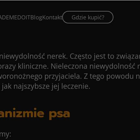
ADEMEDOIT
Blog
Kontakt
Gdzie kupić?
 niewydolność nerek. Często jest to związ
 obrazy kliniczne. Nieleczona niewydolno
oronożnego przyjaciela. Z tego powodu ni
jak najszybsze jej leczenie.
anizmie psa
amy: