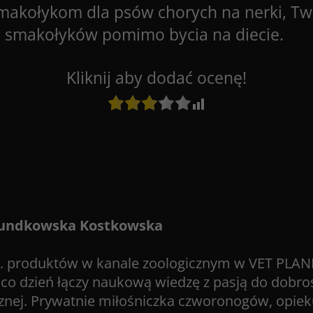
akołykom dla psów chorych na nerki, Twój
h smakołyków pomimo bycia na diecie.
Kliknij aby dodać ocenę!
rundkowska Kostkowska
ds. produktów w kanale zoologicznym w VET PLANET,
 co dzień łączy naukową wiedzę z pasją do dobro
znej. Prywatnie miłośniczka czworonogów, opieku