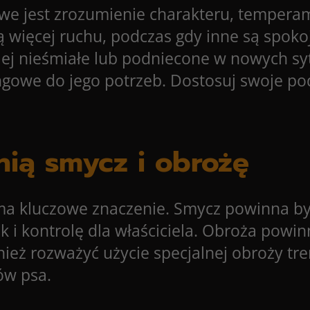
owe jest zrozumienie charakteru, tempera
ą więcej ruchu, podczas gdy inne są spokoj
iej nieśmiałe lub podniecone w nowych sy
gowe do jego potrzeb. Dostosuj swoje po
nią smycz i obrożę
a kluczowe znaczenie. Smycz powinna by
k i kontrolę dla właściciela. Obroża pow
ież rozważyć użycie specjalnej obroży treni
ów psa.