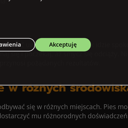
ia.
wróć uwagę na to, czy psiak idzie spokojn
awienia
Akceptuję
aj się i poczekaj, aż smycz się odciąży. N
e przynosi pożądanych rezultatów.
ie w różnych środowis
bywać się w różnych miejscach. Pies moż
y dostarczyć mu różnorodnych doświadczeń