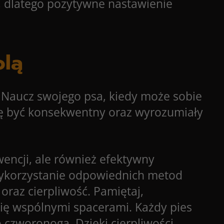
, dlatego pozytywne nastawienie
olą
. Naucz swojego psa, kiedy może sobie
się być konsekwentny oraz wyrozumiały
ncji, ale również efektywny
 wykorzystanie odpowiednich metod
raz cierpliwość. Pamiętaj,
się wspólnymi spacerami. Każdy pies
 czworonoga. Dzięki cierpliwości,