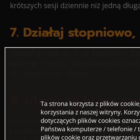
krótszych sesji dziennie niż jedną dłu
7. Działaj stopniowo
Podziel proces nauki na małe kroki. Z
opanuje ten etap, stopniowo wprowadz
czy wśród innych psów.
8. Utrzymuj luźną sm
Ta strona korzysta z plików cookie
korzystania z naszej witryny. Korz
Podczas nauki konieczne jest utrzymani
dotyczących plików cookies oznac
Państwa komputerze / telefonie / t
i spróbować się wydostać. Nagródź psa
plików cookie oraz przetwarzani