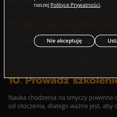
swobodę i mniej motywacji do ciągnięc
naszej
Polityce Prywatności
.
9. Ignoruj ciągnięcie
Wychodząc ze swoim pupilem na spacer z
Nie akceptuję
Ust
pies zacznie ciągnąć na smyczy, zatrzym
luźna. To nauczy psa, że ciągnięcie ni
10. Prowadź szkolen
Nauka chodzenia na smyczy powinna od
od otoczenia, dlatego ważne jest, ab