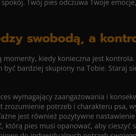
i spokój. Twój pies odczuwa Twoje emocje
ędzy swobodą, a kontr
ją momenty, kiedy konieczna jest kontrola
 być bardziej skupiony na Tobie. Staraj 
ces wymagający zaangażowania i konsekwe
st zrozumienie potrzeb i charakteru psa,
żne jest również pozytywne nastawienie o
, którą pies musi opanować, aby cieszyć 
leniowe do indywidualnych potrzeb swojego