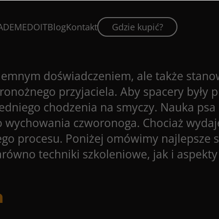
ADEMEDOIT
Blog
Kontakt
Gdzie kupić?
yjemnym doświadczeniem, ale także stano
nożnego przyjaciela. Aby spacery były pr
wiedniego chodzenia na smyczy. Nauka psa
 wychowania czworonoga. Chociaż wydaje 
ego procesu. Poniżej omówimy najlepsze 
równo techniki szkoleniowe, jak i aspekty
a