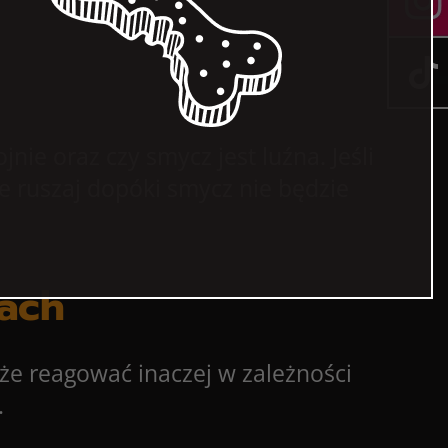
ie oraz czy smycz jest luźna. Jeśli
ie ruszaj dopóki smycz nie będzie
kach
e reagować inaczej w zależności
.