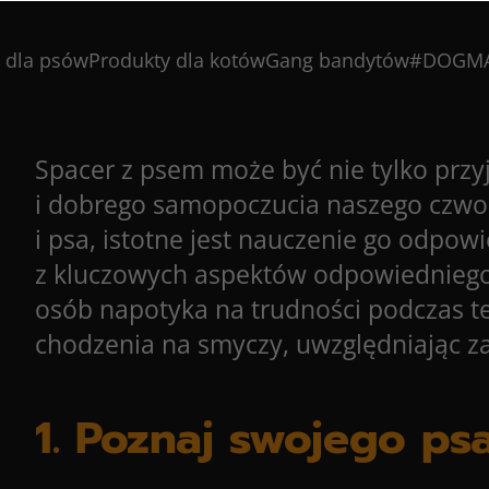
 dla psów
Produkty dla kotów
Gang bandytów
#DOGM
Spacer z psem może być nie tylko prz
i dobrego samopoczucia naszego czworo
i psa, istotne jest nauczenie go odpo
z kluczowych aspektów odpowiedniego
osób napotyka na trudności podczas t
chodzenia na smyczy, uwzględniając za
1. Poznaj swojego ps