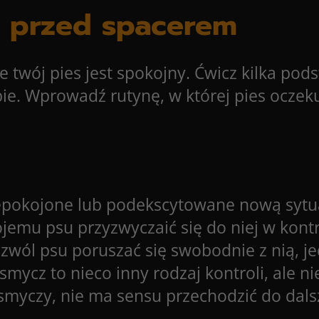
u przed spacerem
że twój pies jest spokojny. Ćwicz kilka po
bie. Wprowadź rutynę, w której pies oczek
epokojone lub podekscytowane nową sytua
jemu psu przyzwyczaić się do niej w kon
zwól psu poruszać się swobodnie z nią, 
mycz to nieco inny rodzaj kontroli, ale n
y smyczy, nie ma sensu przechodzić do dal