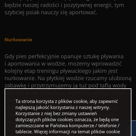
będzie naszej radości i pozytywnej energii, tym
szybciej psiak nauczy się aportować.
Nurkowanie
Gdy pies perfekcyjnie opanuje sztukę pływania
i aportowania w wodzie, możemy wprowadzić
kolejny etap treningu pływackiego jakim jest
nurkowanie. Na płytkiej wodzie rzucamy ulubioną
zabawkę i przytrzymujemy ją tuż pod taflą wody
tak, aby psiak musiał po nią zamoczyć pyszczek.
Stopniowo zwiększamy głębokość,
Ta strona korzysta z plików cookie, aby zapewnić
aż do momentu, gdy nasz psiak będzie mógł
najlepszą jakość korzystania z naszej witryny.
Korzystanie z niej bez zmiany ustawień
zanurzyć całą głowę pod wodę, aby wyłowić
dotyczących plików cookies oznacza, że będą one
zabawkę. Powtórzmy to ćwiczenie kilka razy,
zamieszczane w Państwa komputerze / telefonie /
aż do momentu, gdy będzie to robił bez żadnego
tablecie. Więcej informacji na temat plików cookie