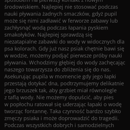
środowiskiem. Najlepiej nie stosować podczas
nauki pływania żadnych smaczków, gdyż pupil
może się nimi zadławić w ferworze zabawy lub
zachłysnąć wodą podczas łapania pyskiem
smakołyków. Najlepiej sprawdzą się
niezatapialne zabawki do wody w widocznych dla
psa kolorach. Gdy już nasz psiak chętnie bawi się
w wodzie, możemy podjąć pierwsze próby nauki
pływania. Wchodzimy głębiej do wody zachęcając
naszego towarzysza do zbliżenia się do nas.
Asekurując pupila w momencie gdy jego łapki
przestają dotykać dna, podtrzymujemy delikatnie
jego brzuszek tak, aby grzbiet miał równolegle
z taflą wody. Nie możemy dopuścić, aby pies
w popłochu ratował się uderzając łapaki o wodę
tworząc fontannę. Taka czynność bardzo szybko
zmęczy psiaka i może doprowadzić do tragedii.
Podczas wszystkich dobrych i samodzielnych