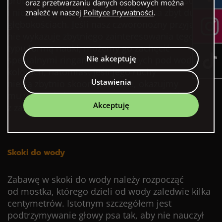
problemu. Należy jednak zachować czujność
oraz przetwarzaniu danych osobowych można
i nie wymagać od psa nurkowania na zbyt dużych
znaleźć w naszej
Polityce Prywatności
.
głębokościach. Jeśli nasz czworonożny przyjaciel
nie wykazuje zbytniego zainteresowania tego
typu formą nauki, możemy go zachęcić
Nie akceptuję
specjalnymi ringami w widocznych pod wodą
kolorach, natomiast jeśli jego ruchy
Ustawienia
nie są zbytnio skoordynowane, okazujmy
mu wsparcie i pozytywną energię. Zgodnie
Akceptuję
z zasadą “nic na siłę”.
Skoki do wody
Zabawę w skoki do wody należy rozpocząć
od mostka, którego dzieli od wody zaledwie kilka
centymetrów. Istotnym szczegółem jest
podtrzymywanie głowy psa tak, aby nie nauczył