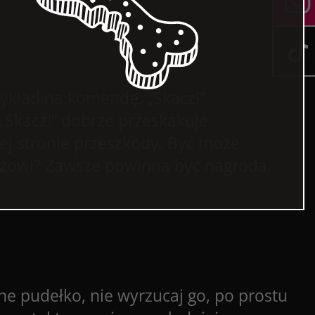
zykład na komendę: „Skacz!”
Skacz!” dobrze przeskakuje
ej stronie przeszkody. Być może
azowi? Zawsze powinna być nagroda,
e pudełko, nie wyrzucaj go, po prostu