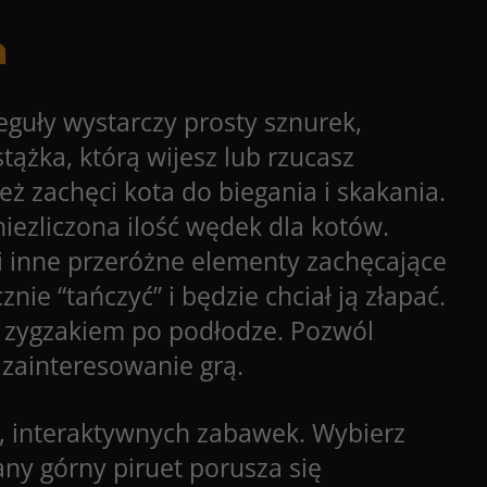
a
eguły wystarczy prosty sznurek,
ążka, którą wijesz lub rzucasz
 zachęci kota do biegania i skakania.
iezliczona ilość wędek dla kotów.
 i inne przeróżne elementy zachęcające
ie “tańczyć” i będzie chciał ją złapać.
ąć zygzakiem po podłodze. Pozwól
 zainteresowanie grą.
h, interaktywnych zabawek. Wybierz
any górny piruet porusza się