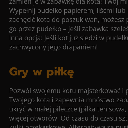
zamień je w zabawkę dla kota! Twój mil
Wypełnij pudełko papierem, liśćmi lub 
zachęcić kota do poszukiwań, możesz p
go przez pudełko – jeśli zabawka szele
Inna opcja: Jeśli kot już siedzi w pude
zachwycony jego drapaniem!
Gry w piłkę
Pozwól swojemu kotu majsterkować i p
Twojego kota i zapewnia mnóstwo zaba
ukryć w małej piłeczce (piłka tenisowa,
więcej otworów. Od czasu do czasu sztu
kulki przekąskowe. Alternatywa są pust