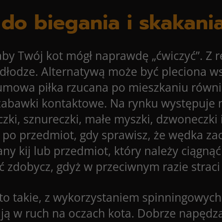
do biegania i skakani
aby Twój kot mógł naprawdę „ćwiczyć”. Z r
łodze. Alternatywą może być pleciona wst
mowa piłka rzucana po mieszkaniu również
zabawki kontaktowe. Na rynku występuje n
czki, sznureczki, małe myszki, dzwoneczki
po przedmiot, gdy sprawisz, że wędka zaczn
any kij lub przedmiot, który należy ciągn
 zdobycz, gdyż w przeciwnym razie straci
 to takie, z wykorzystaniem spinningowyc
w ją w ruch na oczach kota. Dobrze napędz