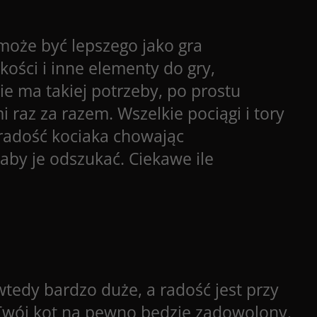
może być lepszego jako gra
kości i inne elementy do gry,
ie ma takiej potrzeby, po prostu
i raz za razem. Wszelkie pociągi i tory
radość kociaka chowając
by je odszukać. Ciekawe ile
wtedy bardzo duże, a radość jest przy
h Twój kot na pewno będzie zadowolony.