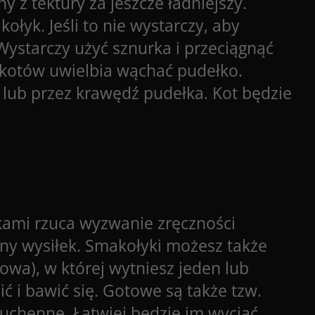
 z tektury za jeszcze ładniejszy.
łyk. Jeśli to nie wystarczy, aby
Wystarczy użyć sznurka i przeciągnąć
ć kotów uwielbia wąchać pudełko.
ór lub przez krawędź pudełka. Kot będzie
kami rzuca wyzwanie zręczności
ny wysiłek. Smakołyki możesz także
kowa), w której wytniesz jeden lub
ć i bawić się. Gotowe są także tzw.
kuchenne. Łatwiej będzie im wyciąć