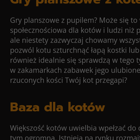
Gry planszowe z pupilem? Może się to
społecznościowa dla kotów i ludzi niż 
ale niestety zazwyczaj chowamy wszystk
pozwól kotu szturchnąć łapą kostki lub f
również idealnie się sprawdzą w tego
w zakamarkach zabawek jego ulubione s
rzuconych kości Twój kot przegapi?
Baza dla kotów
Większość kotów uwielbia wpełzać do cz
tym ogromna. Istnieją na rynku rozmai