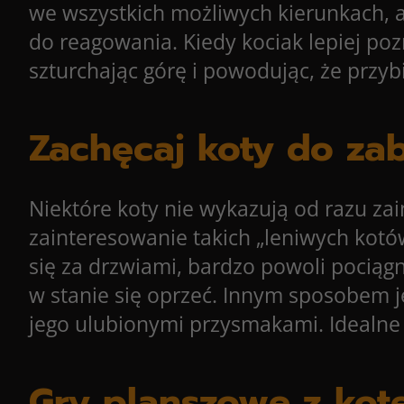
we wszystkich możliwych kierunkach, a
do reagowania. Kiedy kociak lepiej poz
szturchając górę i powodując, że przyb
Zachęcaj koty do za
Niektóre koty nie wykazują od razu z
zainteresowanie takich „leniwych kot
się za drzwiami, bardzo powoli pociągn
w stanie się oprzeć. Innym sposobem 
jego ulubionymi przysmakami. Idealne
Gry planszowe z ko