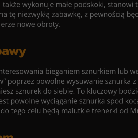
 także wykonuje małe podskoki, stanowi t
na tę niezwykłą zabawkę, z pewnością będzi
ierze nowe obroty.
bawy
ainteresowania bieganiem sznurkiem lub 
ów” poprzez powolne wysuwanie sznurka z
iesz sznurek do siebie. To kluczowy bodzi
jest powolne wyciąganie sznurka spod koc
 do tego celu będą
malutkie trenerki od M
tem