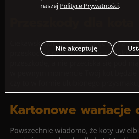
naszej
Polityce Prywatności
.
Przeszkody dla kota
Ciekawski kot, który ma chęć do nauki
Nie akceptuję
Ust
przeskoczyć przeszkodę. Smakołyki są
przeszkodę, a nie przeciska się pod ni
w pewnym momencie Twój kot będzie m
czy to w formie ulubionego przysmaku, cz
Kartonowe wariacje 
Powszechnie wiadomo, że koty uwielbia