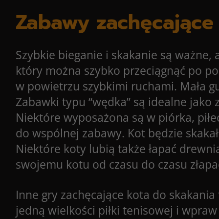
Zabawy zachęcające 
Szybkie bieganie i skakanie są ważne, 
który można szybko przeciągnąć po pod
w powietrzu szybkimi ruchami. Mała gu
Zabawki typu “wędka” są idealne jako 
Niektóre wyposażona są w piórka, piłe
do wspólnej zabawy. Kot będzie skakał 
Niektóre koty lubią także łapać drewni
swojemu kotu od czasu do czasu złapać
Inne gry zachęcające kota do skakania
jedną wielkości piłki tenisowej i wpra