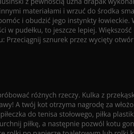
usiński z pewnością uzna drapak wykonany
innymi materiałami i wrzuć do środka smako
omóc i obudzić jego instynkty łowieckie. 
ści w pudełku, to jeszcze lepiej. Większoś
łku: Przeciągnij sznurek przez wycięty otw
róbować różnych rzeczy. Kulka z przekąs
wy! A twój kot otrzyma nagrodę za włożo
 piłeczka do tenisa stołowego, piłka plasti
rchnij piłkę, a następnie pozwól kotu goni
e rolki po papierze toaletowym lub rolki 