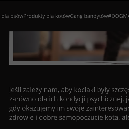
 dla psów
Produkty dla kotów
Gang bandytów
#DOGM
Jeśli zależy nam, aby kociaki były szc
zarówno dla ich kondycji psychicznej, ja
gdy okazujemy im swoje zainteresowani
zdrowie i dobre samopoczucie kota, a