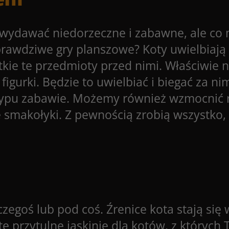
 wydawać niedorzeczne i zabawne, ale co 
prawdziwe gry planszowe? Koty uwielbiają 
ie te przedmioty przed nimi. Właściwie n
igurki. Będzie to uwielbiać i biegać za nim
 typu zabawie. Możemy również wzmocnić 
makołyki. Z pewnością zrobią wszystko, a
egoś lub pod coś. Źrenice kota stają się 
te przytulne jaskinie dla kotów, z któryc