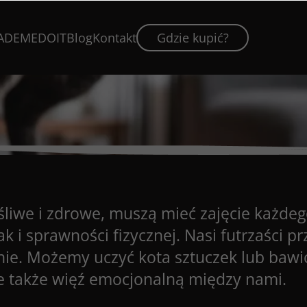
ADEMEDOIT
Blog
Kontakt
Gdzie kupić?
zęśliwe i zdrowe, muszą mieć zajęcie każde
k i sprawności fizycznej. Nasi futrzaści prz
e. Możemy uczyć kota sztuczek lub bawić 
le także więź emocjonalną między nami.