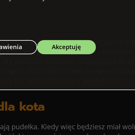
, może nauczyć się małych sztuczek, na pr
awienia
Akceptuję
 podawane, gdy kot odpowie na komendę „
ą. Na początek trzymasz
smakołyk
po drugi
ógł to zrobić tylko dzięki Twojemu rozk
y też, jeśli kot to lubi – przytulania.
dla kota
ją pudełka. Kiedy więc będziesz miał woln