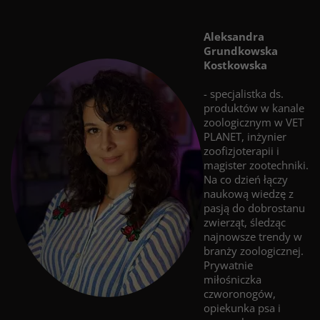
Aleksandra
Grundkowska
Kostkowska
- specjalistka ds.
produktów w kanale
zoologicznym w VET
PLANET, inżynier
zoofizjoterapii i
magister zootechniki.
Na co dzień łączy
naukową wiedzę z
pasją do dobrostanu
zwierząt, śledząc
najnowsze trendy w
branży zoologicznej.
Prywatnie
miłośniczka
czworonogów,
opiekunka psa i