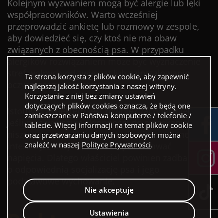
Kolejnym wyzwaniem mogą być alergie lub lęki
współpracowników. Warto wcześniej
przeprowadzić ankietę lub rozmowy w zespole,
aby dowiedzieć się, czy ktoś nie ma obaw
związanych z obecnością psa. W przypadku
alergików rozwiązaniem może być wyznaczenie
stref wolnych od zwierząt lub zainstalowanie
Ta strona korzysta z plików cookie, aby zapewnić
oczyszczaczy powietrza.
najlepszą jakość korzystania z naszej witryny.
Korzystanie z niej bez zmiany ustawień
dotyczących plików cookies oznacza, że będą one
Istotnym aspektem jest również zachowanie psa.
zamieszczane w Państwa komputerze / telefonie /
Jeśli pies wykazuje skłonności do szczekania,
tablecie. Więcej informacji na temat plików cookie
niszczenia przedmiotów lub zbyt intensywnej
oraz przetwarzaniu danych osobowych można
znaleźć w naszej
Polityce Prywatności
.
interakcji z innymi, może to powodować
napięcia. Dlatego właściciel powinien zadbać
o odpowiednią socjalizację psa i jego
podstawowe wychowanie.
Nie akceptuję
Ustawienia