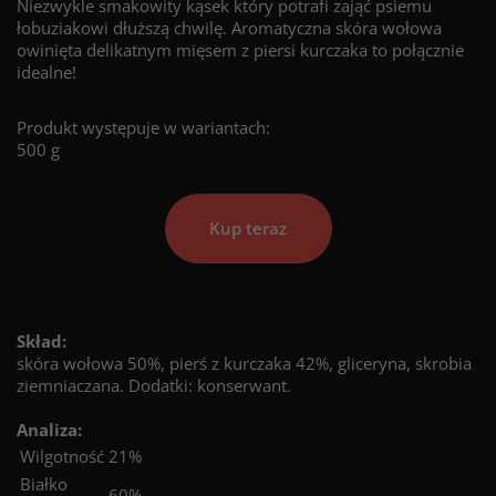
Niezwykle smakowity kąsek który potrafi zająć psiemu
łobuziakowi dłuższą chwilę. Aromatyczna skóra wołowa
owinięta delikatnym mięsem z piersi kurczaka to połącznie
idealne!
Produkt występuje w wariantach:
500 g
Kup teraz
Skład:
skóra wołowa 50%, pierś z kurczaka 42%, gliceryna, skrobia
ziemniaczana. Dodatki: konserwant.
Analiza:
Wilgotność
21%
Białko
60%