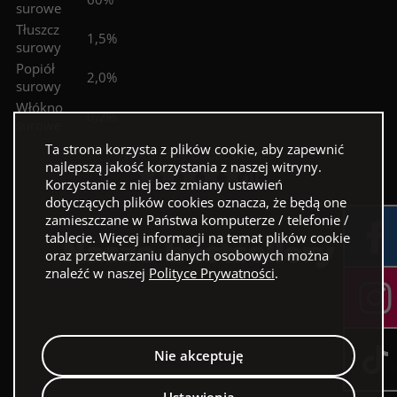
surowe
Tłuszcz
1,5%
surowy
Popiół
2,0%
surowy
Włókno
0,2%
surowe
Ta strona korzysta z plików cookie, aby zapewnić
Kliknij aby dodać ocenę!
najlepszą jakość korzystania z naszej witryny.
Korzystanie z niej bez zmiany ustawień
dotyczących plików cookies oznacza, że będą one
zamieszczane w Państwa komputerze / telefonie /
tablecie. Więcej informacji na temat plików cookie
Nasze bestsellery
oraz przetwarzaniu danych osobowych można
znaleźć w naszej
Polityce Prywatności
.
Nie akceptuję