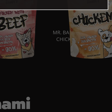
MR. BANDIT
H
CHICKEN
nami