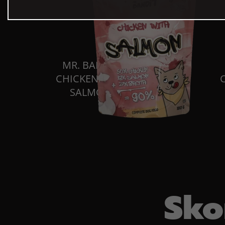
MR. BANDIT
CHICKEN WITH
SALMON
Sko