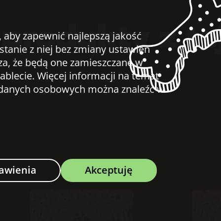
produkty z te
, aby zapewnić najlepszą jakość
ystanie z niej bez zmiany ustawień
za, że będą one zamieszczane w
ablecie. Więcej informacji na temat
u danych osobowych można znaleźć w
awienia
Akceptuję