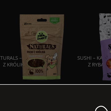
TURALS – PASKI
SUSHI – KACZ
Z KRÓLIKA
Z RYBĄ