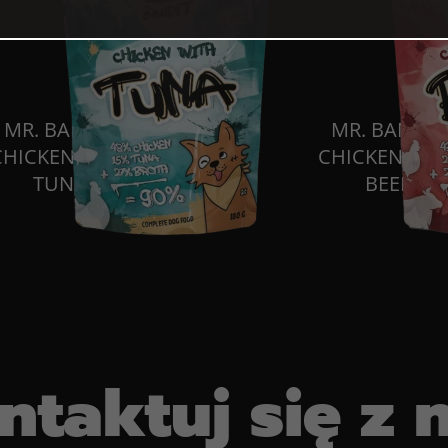
MR. BANDIT
MR. BANDIT
CHICKEN WITH
CHICKEN WIT
TUNA
BEEF
ntaktuj się z 