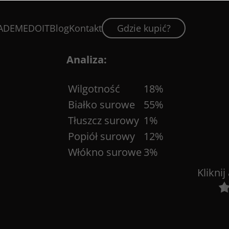
Skład:
ADEMEDOIT
Blog
Kontakt
Gdzie kupić?
skóra ryby 100%.
Analiza:
Wilgotność
18%
Białko surowe
55%
Tłuszcz surowy
1%
Popiół surowy
12%
Włókno surowe
3%
Klikni