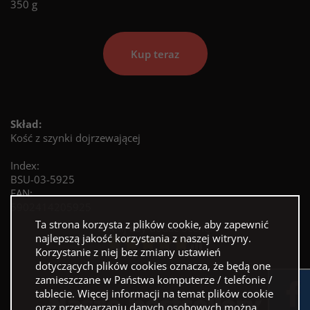
350 g
Kup teraz
Skład:
Kość z szynki dojrzewającej
Index:
BSU-03-5925
EAN:
5902414205925
Ta strona korzysta z plików cookie, aby zapewnić
Kliknij aby dodać ocenę!
najlepszą jakość korzystania z naszej witryny.
Korzystanie z niej bez zmiany ustawień
dotyczących plików cookies oznacza, że będą one
zamieszczane w Państwa komputerze / telefonie /
Nasze bestsellery
tablecie. Więcej informacji na temat plików cookie
oraz przetwarzaniu danych osobowych można