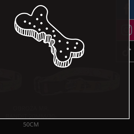
OBROŻA MR.
BANDIT 20MM/30-
50CM