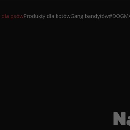
 dla psów
Produkty dla kotów
Gang bandytów
#DOGM
N