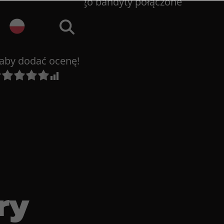
sign i wygoda psiego bandyty połączone
j aby dodać ocenę!
ry