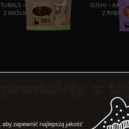
TURALS – PASKI
SUSHI – KACZ
Z KRÓLIKA
Z RYBĄ
produkty z te
, aby zapewnić najlepszą jakość