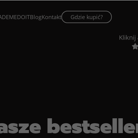
Komfort używania, gangsterski de
w tkanej smyczy prosto z ulicy!
ADEMEDOIT
Blog
Kontakt
Gdzie kupić?
20mm/200cm
Klikni
asze bestselle