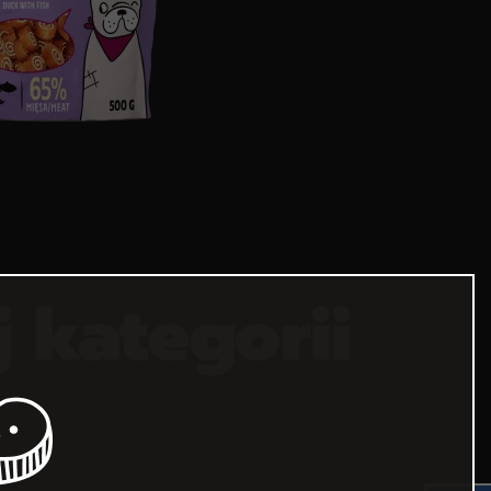
KA
j kategorii