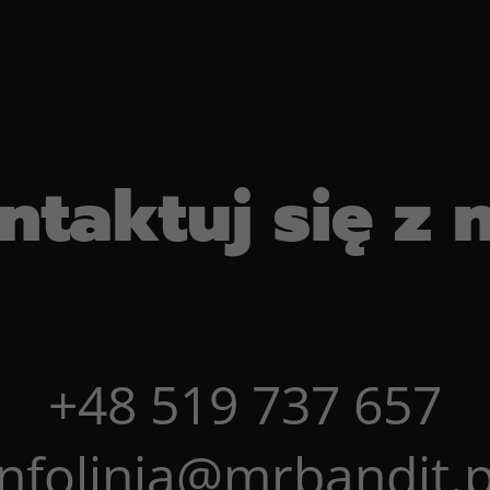
ntaktuj się z 
+48 519 737 657
infolinia@mrbandit.p