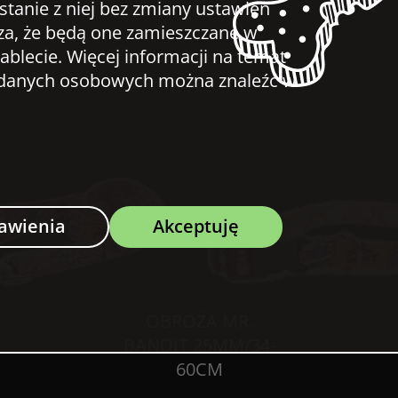
ystanie z niej bez zmiany ustawień
za, że będą one zamieszczane w
ablecie. Więcej informacji na temat
u danych osobowych można znaleźć w
awienia
Akceptuję
OBROŻA MR.
BANDIT 25MM/34-
60CM