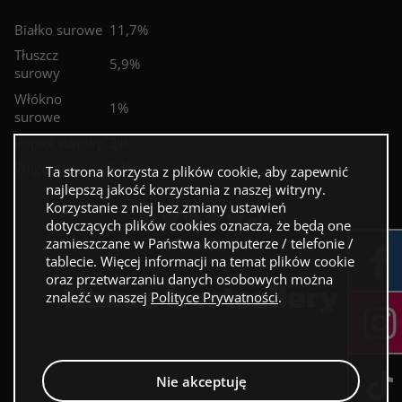
Białko surowe
11,7%
Tłuszcz
5,9%
surowy
Włókno
1%
surowe
Popiół surowy
2%
Wilgotność
24%
Ta strona korzysta z plików cookie, aby zapewnić
najlepszą jakość korzystania z naszej witryny.
Kliknij aby dodać ocenę!
Korzystanie z niej bez zmiany ustawień
dotyczących plików cookies oznacza, że będą one
zamieszczane w Państwa komputerze / telefonie /
tablecie. Więcej informacji na temat plików cookie
oraz przetwarzaniu danych osobowych można
Nasze bestsellery
znaleźć w naszej
Polityce Prywatności
.
Nie akceptuję