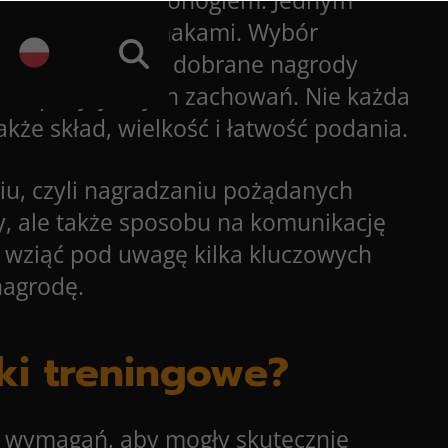
iekunem, a czworonogiem. Jednym
dzanie go przysmakami. Wybór
ponieważ dobrze dobrane nagrody
laniu pozytywnych zachowań. Nie każda
także skład, wielkość i łatwość podania.
u, czyli nagradzaniu pożądanych
y, ale także sposobu na komunikację
 wziąć pod uwagę kilka kluczowych
nagrodę.
ki treningowe?
 wymagań, aby mogły skutecznie