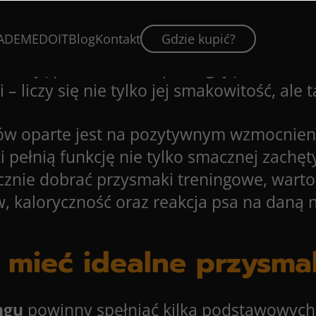
d, ale także budowanie relacji między op
otywowanie psa podczas nauki jest nagra
ADEMEDOIT
Blog
Kontakt
Gdzie kupić?
 znaczenie dla skuteczności szkolenia, 
ieszają proces nauki i pomagają w utrwa
 – liczy się nie tylko jej smakowitość, ale 
ów oparte jest na pozytywnym wzmocnieni
pełnią funkcję nie tylko smacznej zachęt
znie dobrać przysmaki treningowe, warto
w, kaloryczność oraz reakcja psa na daną 
 mieć idealne przysma
ngu
powinny spełniać kilka podstawowych