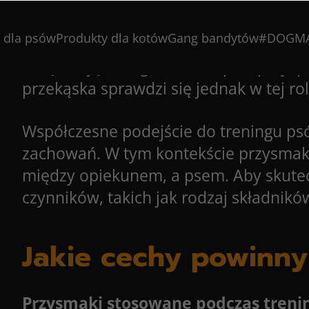
Trening psa
to nie tylko nauka komen
z najskuteczniejszych sposobów na m
 dla psów
Produkty dla kotów
Gang bandytów
#DOGM
odpowiednich smakołyków ma kluczowe
zwiększają zaangażowanie psa, przysp
przekąska sprawdzi się jednak w tej roli
Współczesne podejście do treningu ps
zachowań. W tym kontekście przysmaki 
między opiekunem, a psem. Aby skutec
czynników, takich jak rodzaj składnikó
Jakie cechy powinny
Przysmaki stosowane podczas treni