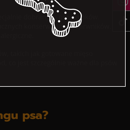
cjalnie dobranych przysmaków.
ztucznych konserwantów i barwników.
lergiczne.
w, takich jak gotowane mięso
d, co jest szczególnie ważne dla psów
ngu psa?