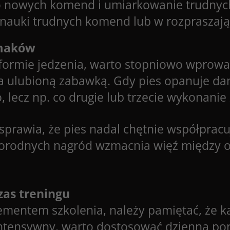
 nowych komend i umiarkowanie trudnych 
nauki trudnych komend lub w rozpraszają
smaków
w formie jedzenia, warto stopniowo wprowa
wa ulubioną zabawką. Gdy pies opanuje d
 lecz np. co drugie lub trzecie wykonanie
prawia, że pies nadal chętnie współpracu
rodnych nagród wzmacnia więź między op
zas treningu
ementem szkolenia, należy pamiętać, że k
t intensywny, warto dostosować dzienną po