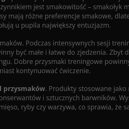
czynnikiem jest smakowitość – smakołyk mu
Psy mają różne preferencje smakowe, dlat
ują u pupila największy entuzjazm.
smaków. Podczas intensywnych sesji tren
inny być małe i łatwe do zjedzenia. Zbyt 
ingu. Dobre przysmaki treningowe powinny
hmiast kontynuować ćwiczenie.
d przysmaków
. Produkty stosowane jako
konserwantów i sztucznych barwników. Wys
mięso, ryby czy warzywa, co sprawia, że są