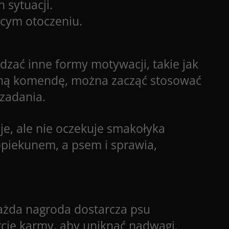
sytuacji.
cym otoczeniu.
dzać inne formy motywacji, takie jak
aną komendę, można zacząć stosować
 zadania.
je, ale nie oczekuje smakołyka
iekunem, a psem i sprawia,
ażda nagroda dostarcza psu
rcję karmy, aby uniknąć nadwagi.