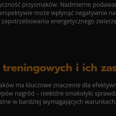
oryczność przysmaków. Nadmierne podawa
erspektywie może wpłynąć negatywnie na z
zapotrzebowania energetycznego zwierzęci
treningowych i ich za
ków ma kluczowe znaczenie dla efektywno
ów nagród – niektóre smakołyki sprawdzą
lne w bardziej wymagających warunkach, 