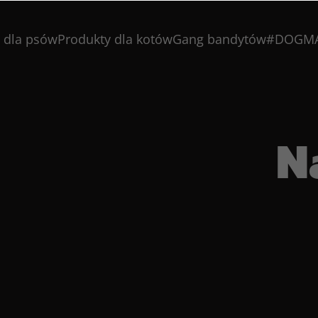
 dla psów
Produkty dla kotów
Gang bandytów
#DOGM
N