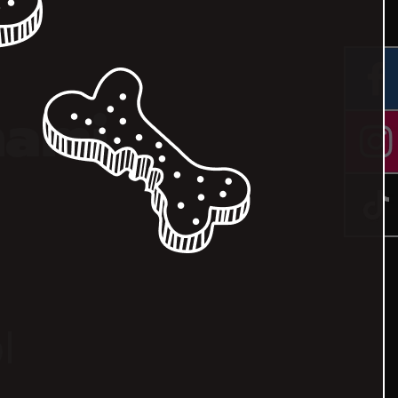
nami
l