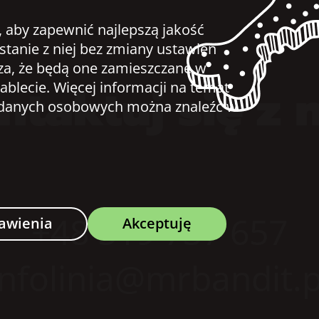
, aby zapewnić najlepszą jakość
ystanie z niej bez zmiany ustawień
za, że będą one zamieszczane w
ntaktuj się z 
ablecie. Więcej informacji na temat
u danych osobowych można znaleźć w
+48 519 737 657
awienia
Akceptuję
infolinia@mrbandit.p