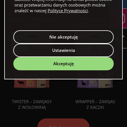
oraz przetwarzaniu danych osobowych można
znaleźć w naszej
Polityce Prywatności
.
DONUT – Z WOŁOWINĄ
CHEWI – KOSTKI
I KACZKĄ
Z KURCZAKIEM I KACZKĄ
Nie akceptuję
Ustawienia
Akceptuję
TWISTER – ZAWIJASY
WRAPPER – ZAWIJAS
Z WOŁOWINĄ
Z KACZKI